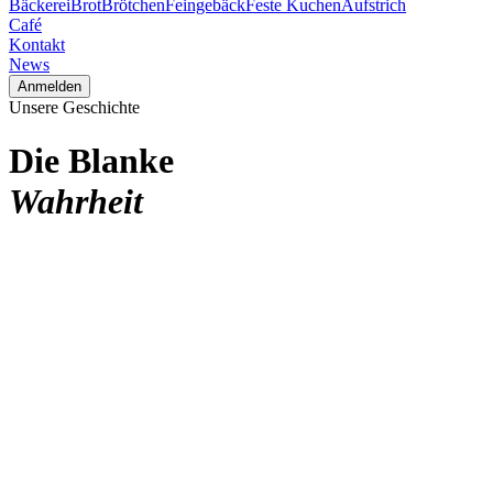
Bäckerei
Brot
Brötchen
Feingebäck
Feste Kuchen
Aufstrich
Café
Kontakt
News
Anmelden
Unsere Geschichte
Die Blanke
Wahrheit
selbstver