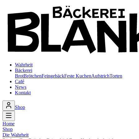
Wahrheit
Bäckerei
Brot
Brötchen
Feingebäck
Feste Kuchen
Aufstrich
Torten
Café
News
Kontakt
Shop
Home
Shop
Die Wahrheit