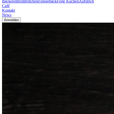
Bäckerei
Brot
Brötchen
Feingebäck
Feste Kuchen
Aufstrich
Café
Kontakt
News
Anmelden