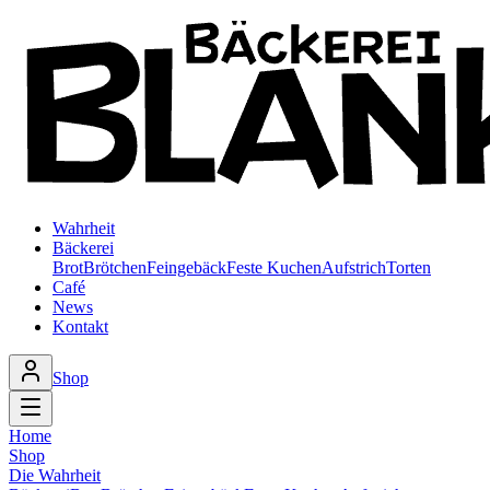
Wahrheit
Bäckerei
Brot
Brötchen
Feingebäck
Feste Kuchen
Aufstrich
Torten
Café
News
Kontakt
Shop
Home
Shop
Die Wahrheit